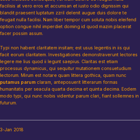
facilisis at vero eros et accumsan et iusto odio dignissim qui
blandit praesent luptatum zzril delenit augue duis dolore te
feugait nulla facilisi. Nam liber tempor cum soluta nobis eleifend
option congue nihil imperdiet doming id quod mazim placerat
facer possim assum.
Typi non habent claritatem insitam; est usus legentis in iis qui
facit eorum claritatem. Investigationes demonstraverunt lectores
legere me lius quod ii legunt saepius. Claritas est etiam
processus dynamicus, qui sequitur mutationem consuetudium
lectorum. Mirum est notare quam littera gothica, quam nunc
putamus parum
claram, anteposuerit litterarum formas
humanitatis per seacula quarta decima et quinta decima. Eodem
modo typi, qui nunc nobis videntur parum clari, fiant sollemnes in
futurum.
3-Jan
2018